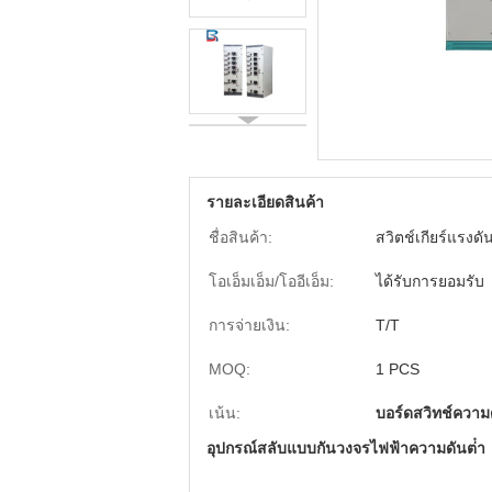
รายละเอียดสินค้า
ชื่อสินค้า:
สวิตช์เกียร์แรงดั
โอเอ็มเอ็ม/โออีเอ็ม:
ได้รับการยอมรับ
การจ่ายเงิน:
T/T
MOQ:
1 PCS
เน้น:
บอร์ดสวิทช์ความด
อุปกรณ์สลับแบบกันวงจรไฟฟ้าความดันต่ํา