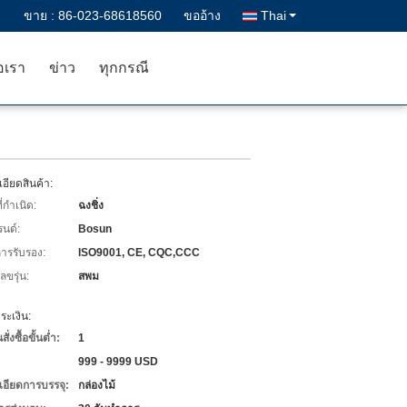
ขาย :
86-023-68618560
ขออ้าง
Thai
อเรา
ข่าว
ทุกกรณี
อียดสินค้า:
่กำเนิด:
ฉงชิ่ง
รนด์:
Bosun
การรับรอง:
ISO9001, CE, CQC,CCC
ขรุ่น:
สพม
ะเงิน:
่งซื้อขั้นต่ำ:
1
999 - 9999 USD
เอียดการบรรจุ:
กล่องไม้