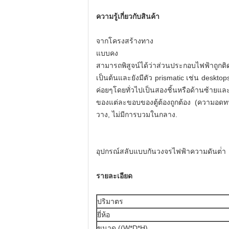
ความรู้เกี่ยวกับสินค้า
จากโครงสร้างทาง
แบบคง
สามารถพิสูจน์ได้ว่าส่วนประกอบไฟฟ้าถูกติด
เป็นต้นและยังมีตัว prismatic เช่น deskto
ค่อยๆโดยทั่วไปเป็นสองชิ้นหรือด้านซ้ายแ
ของแต่ละขอบของตู้ต้องถูกต้อง (ความอดทน
วาง, ไม่มีการบวมในกลาง.
อุปกรณ์สลับแบบกันวงจรไฟฟ้าความดันต่ํา
รายละเอียด
ปริมาตร
ยี่ห้อ
ขนาด ((W*D*H)