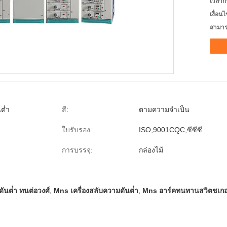
เวลาก
เงื่อน
สามาร
นต่ำ
สี:
ตามความจำเป็น
ใบรับรอง:
ISO,9001CQC,ซีซีซี
การบรรจุ:
กล่องไม้
ันต่ํา ทนต่อวงศ์
,
Mns เครื่องสลับความดันต่ํา
,
Mns อาร์คทนทานสวิตชเกอ