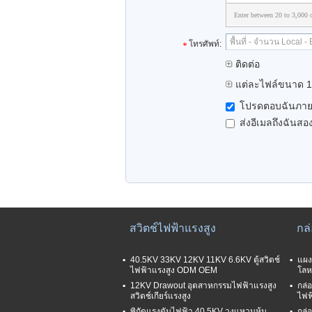
Enter between 20 to 3,000 c
โทรศัพท์:
ติดต่อ
แต่ละไฟล์ขนาด 1
โปรดตอบฉันภายใ
ส่งอีเมลถึงฉันสอง
สวิตช์ไฟฟ้าแรงสูง
กล
40.5KV 33KV 12KV 11KV 6.6KV ตู้สวิตช์
แผง
ไฟฟ้าแรงสูง ODM OEM
โลห
12KV Drawout อุตสาหกรรมไฟฟ้าแรงสูง
กล่
สวิตช์เกียร์แรงสูง
ไฟฟ
พิกัดแรงดันไฟฟ้า 40.5KV วงแหวนหุ้ม
กล่