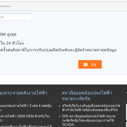
haracters.
0M สูงสุด
น 24 ชั่วโมง
ครั้งต่อสัปดาห์ในการปรับปรุงผลิตภัณฑ์และผู้จัดจำหน่ายล่าสุดข้อมูล
่องกระจายพลังงานไฟฟ้า
สถานีย่อยหม้อแปลงไฟฟ้า
ขนาดกะทัดรัด
แผงกล่องจ่ายไฟฟ้า 3 เฟส 4 เฟสหุ้ม
สวิตช์เกียร์แรงดันสูงดึงออกหม้อแปลงไฟ
ะ
ฟ้ากำลังไฟฟ้าชนิดแห้งหล่อเรซิ่น IP54
องจ่ายไฟฟ้า ODM OEM สำหรับโรง
SF6 สถานีย่อยหม้อแปลงไฟฟ้าขนาด
้า
กะทัดรัดหุ้มโลหะหุ้มฉนวนอากาศใช้
SCADA
องจ่ายพลังงานไฟฟ้าชั่วคราวของ CE